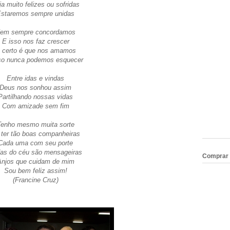
ja muito felizes ou sofridas
staremos sempre unidas
em sempre concordamos
E isso nos faz crescer
 certo é que nos amamos
so nunca podemos esquecer
Entre idas e vindas
Deus nos sonhou assim
Partilhando nossas vidas
Com amizade sem fim
Tenho mesmo muita sorte
 ter tão boas companheiras
Cada uma com seu porte
as do céu são mensageiras
Comprar 
Anjos que cuidam de mim
Sou bem feliz assim!
(Francine Cruz)