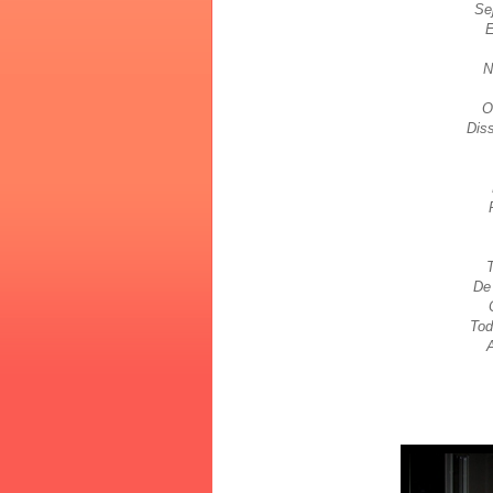
Se
E
N
O
Dis
De
Tod