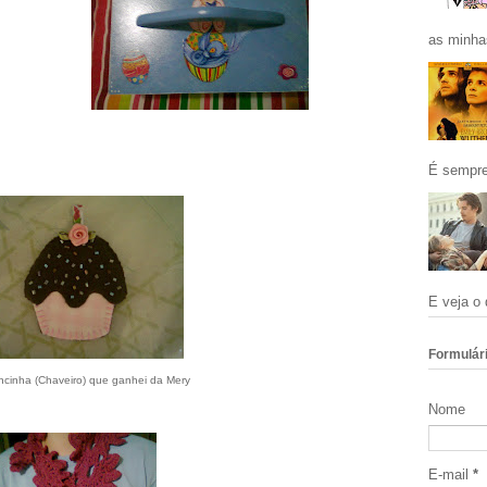
as minhas
É sempre
E veja o 
Formulári
cinha (Chaveiro) que ganhei da Mery
Nome
E-mail
*