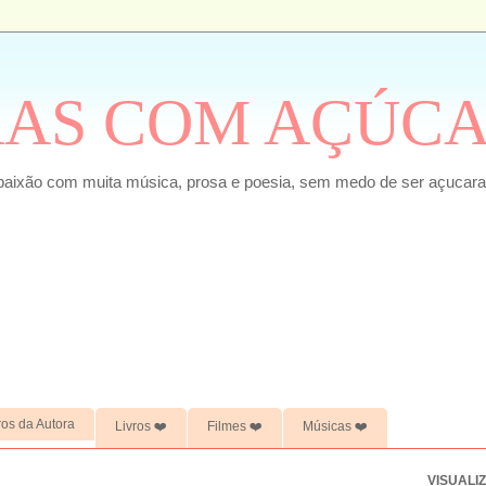
RAS COM AÇÚC
paixão com muita música, prosa e poesia, sem medo de ser açucara
ros da Autora
Livros ❤️
Filmes ❤️
Músicas ❤️
VISUALI