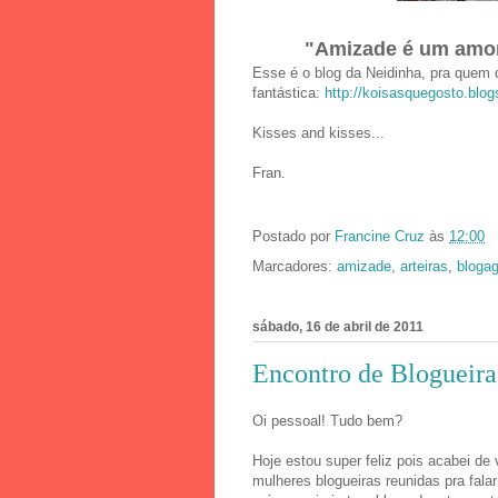
"Amizade é um amor
Esse é o blog da Neidinha, pra quem 
fantástica:
http://koisasquegosto.blo
Kisses and kisses...
Fran.
Postado por
Francine Cruz
às
12:00
Marcadores:
amizade
,
arteiras
,
bloga
sábado, 16 de abril de 2011
Encontro de Blogueira
Oi pessoal! Tudo bem?
Hoje estou super feliz pois acabei de
mulheres blogueiras reunidas pra falar