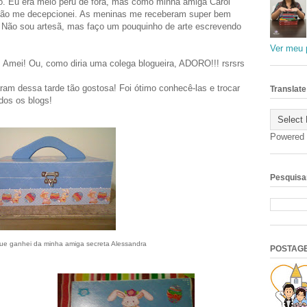
to. Eu era meio peru de fora, mas como minha amiga Carol
. Não me decepcionei. As meninas me receberam super bem
. Não sou artesã, mas faço um pouquinho de arte escrevendo
Ver meu p
. Amei! Ou, como diria uma colega blogueira, ADORO!!! rsrsrs
ram dessa tarde tão gostosa! Foi ótimo conhecê-las e trocar
Translate
dos os blogs!
Powered
Pesquisar
que ganhei da minha amiga secreta Alessandra
POSTAG