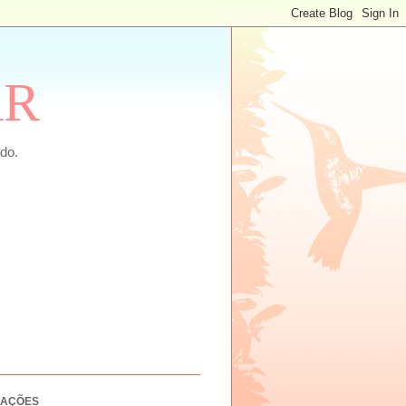
AR
do.
ZAÇÕES