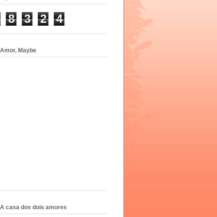
8
3
2
4
 Amor, Maybe
A casa dos dois amores